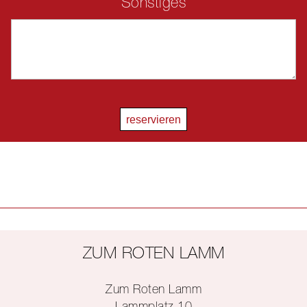
Sonstiges
Überprüfen
Wie spät ist es?
ZUM ROTEN LAMM
Zum Roten Lamm
Lammplatz 10